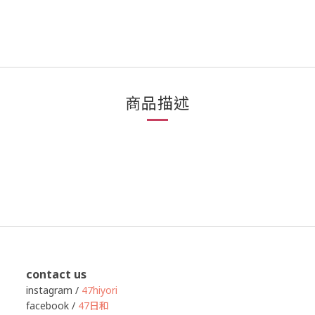
商品描述
contact us
instagram /
47hiyori
facebook /
47日和