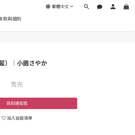
繁體中文
條款與細則
藍）｜小園さやか
售完
貨到通知我
加入追蹤清單