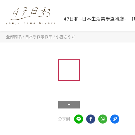
47日和 -日本生活美學選物店-
全部商品
/
日本手作家作品
/
小園さやか
分享到