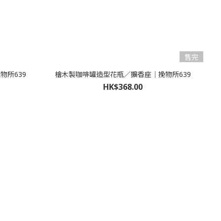
售完
所639
檜木製咖啡罐造型花瓶／擴香座｜挽物所639
HK$368.00