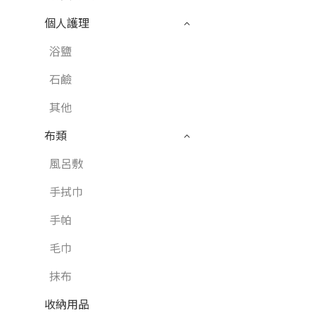
個人護理
浴鹽
石鹼
其他
布類
風呂敷
手拭巾
手帕
毛巾
抹布
收納用品