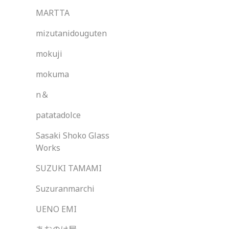
MARTTA
mizutanidouguten
mokuji
mokuma
n＆
patatadolce
Sasaki Shoko Glass
Works
SUZUKI TAMAMI
Suzuranmarchi
UENO EMI