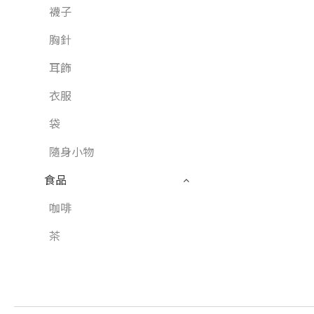
襪子
胸針
耳飾
衣服
袋
隨身小物
食品
咖啡
茶