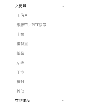
文房具
明信片
紙膠帶／PET膠帶
卡類
複製畫
紙品
貼紙
印章
禮封
其他
衣物飾品