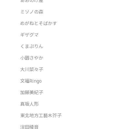
あおのけ屋
ミソノの森
めがねとそばかす
ギザグマ
くまぷりん
小園さやか
大川菜々子
文福Ringo
加藤美紀子
真坂人形
東北地方工藝木芥子
濵田綾音