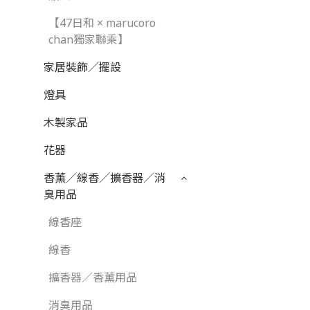
【47日和 × marucoro
chan獨家聯乘】
家居裝飾／擺設
燈具
木製家品
花器
香薰／線香／擴香器／消
臭用品
線香座
線香
擴香器／香薰用品
消臭用品