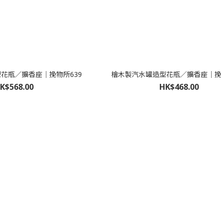
花瓶／擴香座｜挽物所639
檜木製汽水罐造型花瓶／擴香座｜挽物
K$568.00
HK$468.00