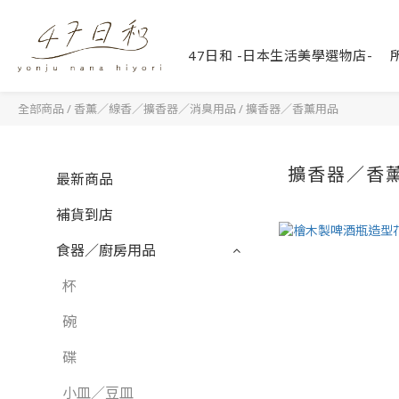
47日和 -日本生活美學選物店-
全部商品
/
香薰／線香／擴香器／消臭用品
/
擴香器／香薰用品
擴香器／香
最新商品
補貨到店
食器／廚房用品
杯
碗
碟
小皿／豆皿