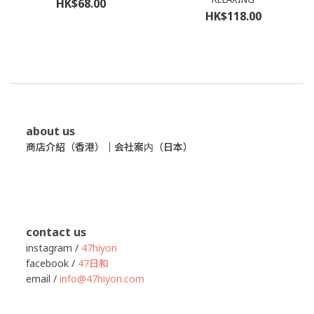
HK$68.00
HK$118.00
about us
商店介紹（香港）
｜
会社案内（日本）
contact us
instagram /
47hiyori
facebook /
47日和
email /
info@47hiyori.com