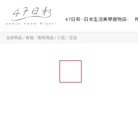
47日和 -日本生活美學選物店-
全部商品
/
食器／廚房用品
/
小皿／豆皿