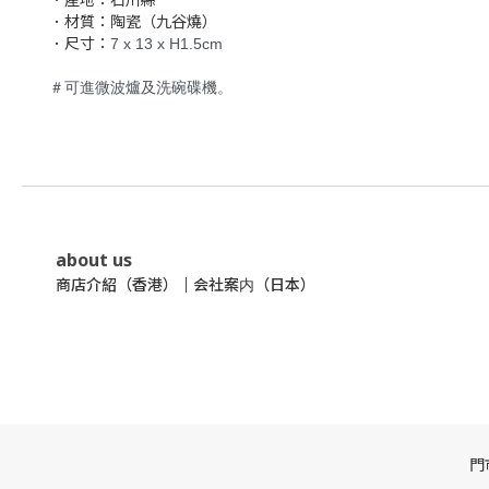
．材質：陶瓷（九谷燒）
．尺寸：
7 x 13 x H1.5cm
＃可進微波爐及洗碗碟機。
about us
商店介紹（香港）
｜
会社案内（日本）
門