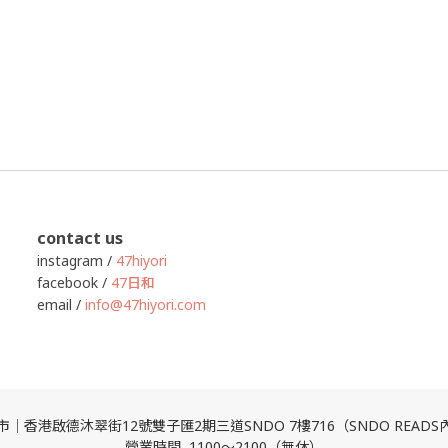
contact us
instagram /
47hiyori
facebook /
47日和
email /
info@47hiyori.com
市｜香港啟德沐翠街12號雙子匯2期三道SNDO 7樓716（SNDO READS
營業時間 1100～2100（無休）