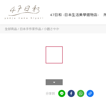
47日和 -日本生活美學選物店-
全部商品
/
日本手作家作品
/
小園さやか
分享到