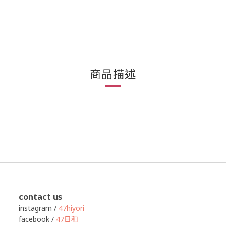
商品描述
contact us
instagram /
47hiyori
facebook /
47日和