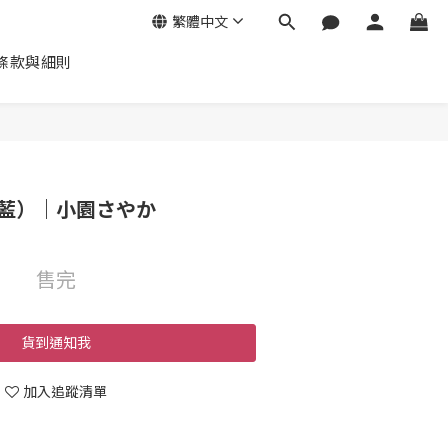
繁體中文
條款與細則
藍）｜小園さやか
售完
貨到通知我
加入追蹤清單