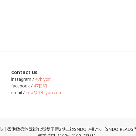
contact us
instagram /
47hiyori
facebook /
47日和
email /
info@47hiyori.com
市｜香港啟德沐翠街12號雙子匯2期三道SNDO 7樓716（SNDO READS
營業時間 1100～2100（無休）