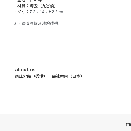
．材質：陶瓷（九谷燒）
．尺寸：
7.2 x 14 x H2.2cm
＃可進微波爐及洗碗碟機。
about us
商店介紹（香港）
｜
会社案内（日本）
門