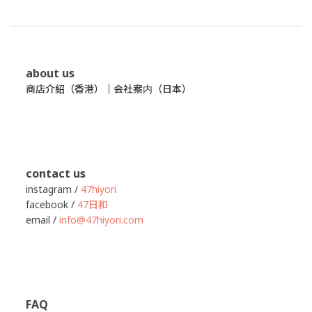
about us
商店介紹（香港）
｜
会社案内（日本）
contact us
instagram /
47hiyori
facebook /
47日和
email /
info@47hiyori.com
FAQ