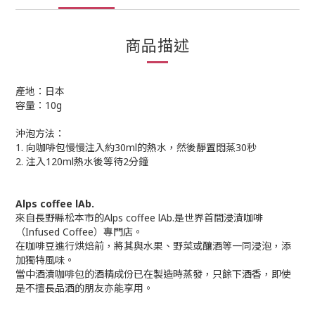
商品描述
產地：日本
容量：10g
沖泡方法：
1. 向咖啡包慢慢注入約30ml的熱水，然後靜置悶蒸30秒
2. 注入120ml熱水後等待2分鐘
Alps coffee lAb.
來自長野縣松本市的Alps coffee lAb.是世界首間浸漬咖啡
（Infused Coffee）專門店。
在咖啡豆進行烘焙前，將其與水果、野菜或釀酒等一同浸泡，添
加獨特風味。
當中酒漬咖啡包的酒精成份已在製造時蒸發，只餘下酒香，即使
是不擅長品酒的朋友亦能享用。