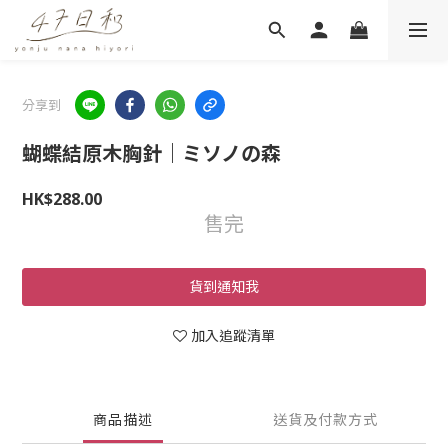
分享到
蝴蝶結原木胸針｜ミソノの森
HK$288.00
售完
貨到通知我
加入追蹤清單
商品描述
送貨及付款方式