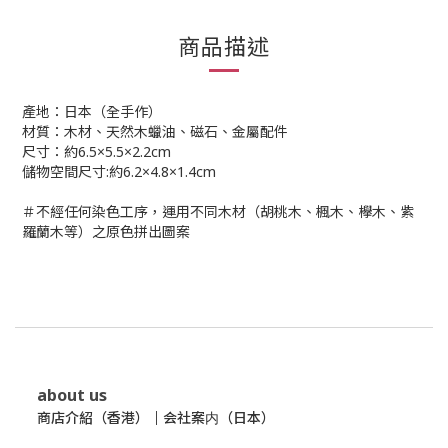
商品描述
產地：日本（全手作）
材質：木材、天然木蠟油、磁石、金屬配件
尺寸：約6.5×5.5×2.2cm
儲物空間尺寸:約6.2×4.8×1.4cm
＃不經任何染色工序，運用不同木材（胡桃木、楓木、欅木、紫
羅蘭木等）之原色拼出圖案
about us
商店介紹（香港）
｜
会社案内（日本）