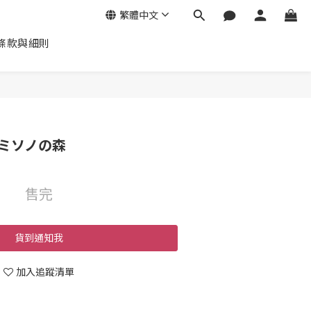
繁體中文
條款與細則
ミソノの森
售完
貨到通知我
加入追蹤清單