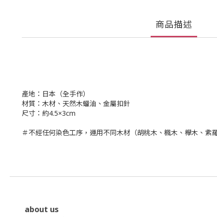
商品描述
產地：日本（全手作）
材質：木材、天然木蠟油、金屬扣針
尺寸：約4.5×3cm
＃不經任何染色工序，運用不同木材（胡桃木、楓木、欅木、紫
about us