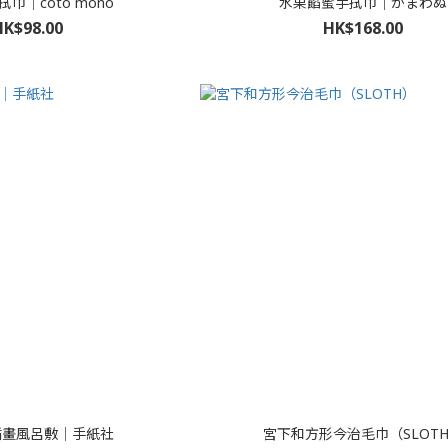
巾｜coto mono
水果餡蜜手拭巾｜かまわぬ
HK$98.00
HK$168.00
ie插畫風呂敷｜手紙社
宮下和方形今治毛巾（SLOT