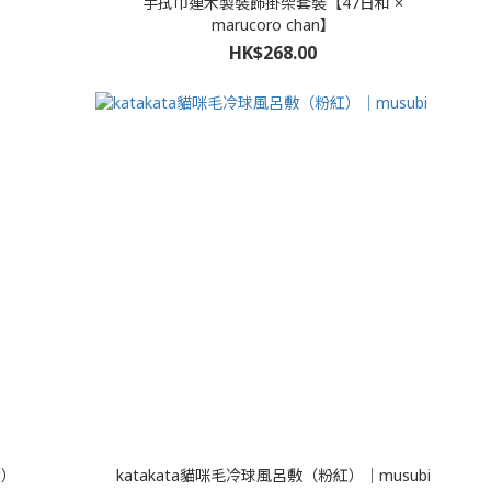
手拭巾連木製裝飾掛架套裝【47日和 ×
marucoro chan】
HK$268.00
H）
katakata貓咪毛冷球風呂敷（粉紅）｜musubi