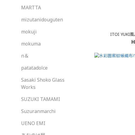
MARTTA
mizutanidouguten
mokuji
ITOI YUK
H
mokuma
n＆
patatadolce
Sasaki Shoko Glass
Works
SUZUKI TAMAMI
Suzuranmarchi
UENO EMI