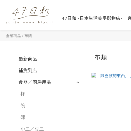
47日和 -日本生活美學選物店-
全部商品
/
布類
布類
最新商品
補貨到店
食器／廚房用品
杯
碗
碟
小皿／豆皿