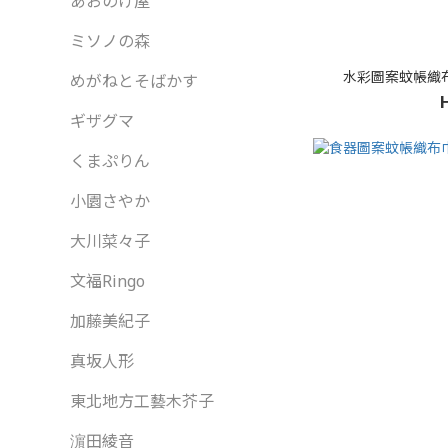
あおのけ屋
ミソノの森
水彩圖案蚊帳織
めがねとそばかす
ギザグマ
くまぷりん
小園さやか
大川菜々子
文福Ringo
加藤美紀子
真坂人形
東北地方工藝木芥子
濵田綾音