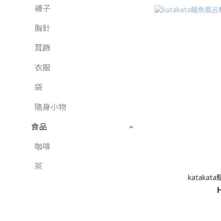
襪子
胸針
耳飾
衣服
袋
隨身小物
食品
咖啡
茶
katakat