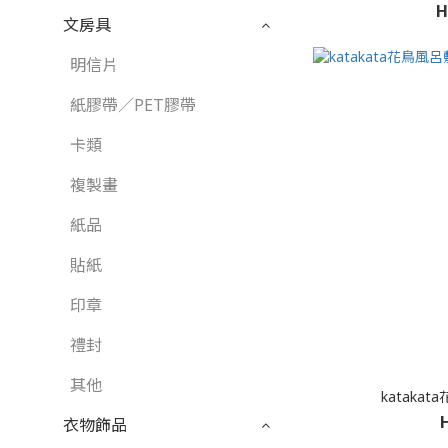
H
文房具
明信片
紙膠帶／PET膠帶
卡類
複製畫
紙品
貼紙
印章
禮封
其他
katakat
衣物飾品