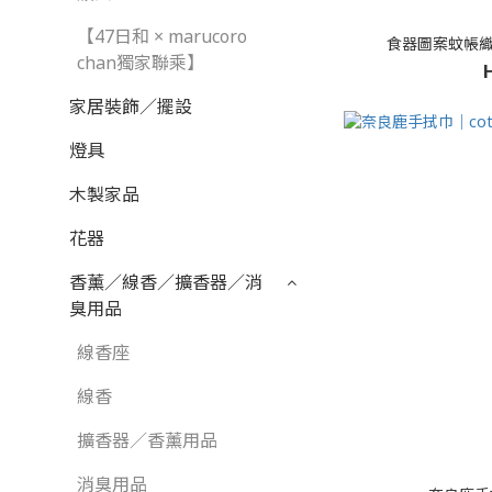
【47日和 × marucoro
食器圖案蚊帳織
chan獨家聯乘】
家居裝飾／擺設
燈具
木製家品
花器
香薰／線香／擴香器／消
臭用品
線香座
線香
擴香器／香薰用品
消臭用品