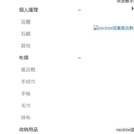
奈良鹿手拭
個人護理
浴鹽
石鹼
其他
布類
風呂敷
手拭巾
手帕
毛巾
抹布
收納用品
neckt