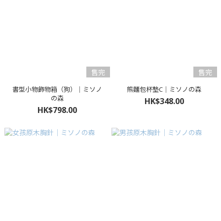
售完
售完
書型小物飾物箱（狗）｜ミソノ
熊麵包杯墊C｜ミソノの森
の森
HK$348.00
HK$798.00