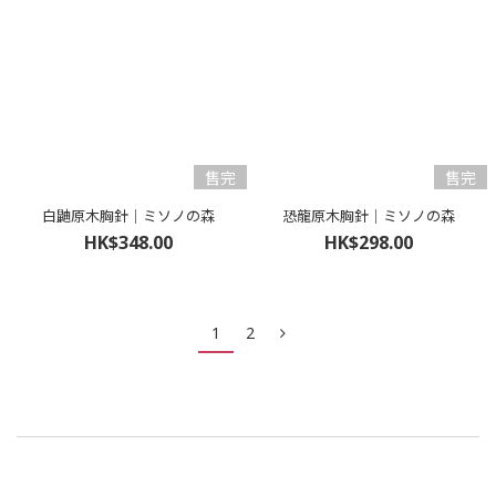
售完
售完
白鼬原木胸針｜ミソノの森
恐龍原木胸針｜ミソノの森
HK$348.00
HK$298.00
1
2