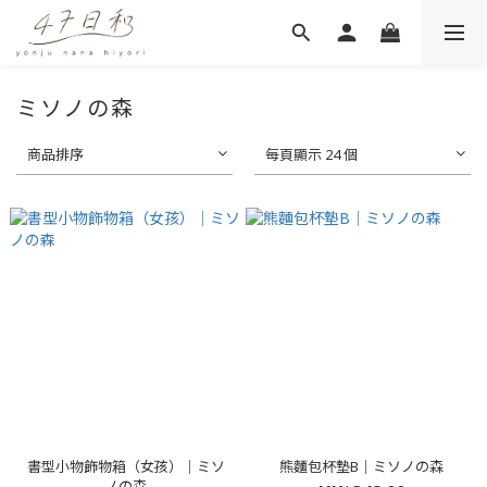
ミソノの森
商品排序
每頁顯示 24 個
書型小物飾物箱（女孩）｜ミソ
熊麵包杯墊B｜ミソノの森
ノの森